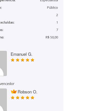
periência:
Especialista
e:
Público
2
xcluídas:
1
s:
7
mo:
R$ 50,00
Emanuel G.
 vencedor
Robson O.