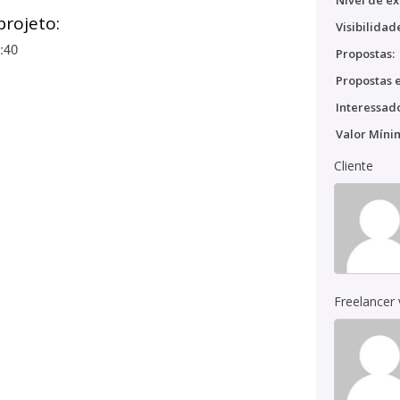
Nível de ex
projeto:
Visibilidad
:40
Propostas:
Propostas e
Interessado
Valor Míni
Cliente
Freelancer