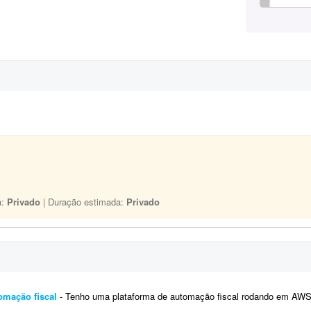
a:
Privado
| Duração estimada:
Privado
omação fiscal
- Tenho uma plataforma de automação fiscal rodando em AWS - ela pega os dados do sistema do cliente, calcula o