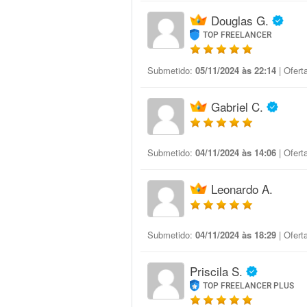
Douglas G.
TOP FREELANCER
Submetido:
05/11/2024 às 22:14
| Ofert
Gabriel C.
Submetido:
04/11/2024 às 14:06
| Ofert
Leonardo A.
Submetido:
04/11/2024 às 18:29
| Ofert
Priscila S.
TOP FREELANCER PLUS