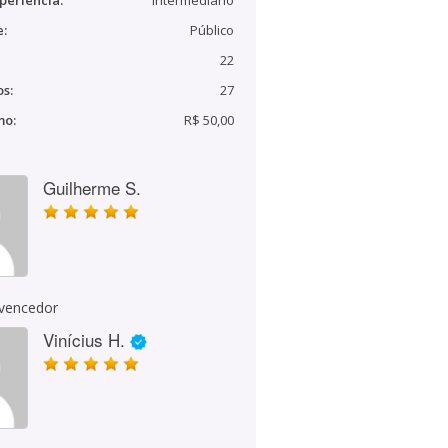
periência:
Intermediário
e:
Público
22
s:
27
mo:
R$ 50,00
Guilherme S.
 vencedor
Vinícius H.