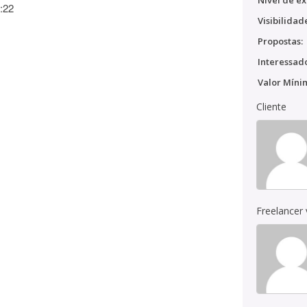
Nível de ex
:22
Visibilidad
Propostas:
Interessado
Valor Míni
Cliente
Freelancer