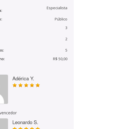
Especialista
a:
e:
Público
3
2
s:
5
mo:
R$ 50,00
Adérica Y.
 vencedor
Leonardo S.