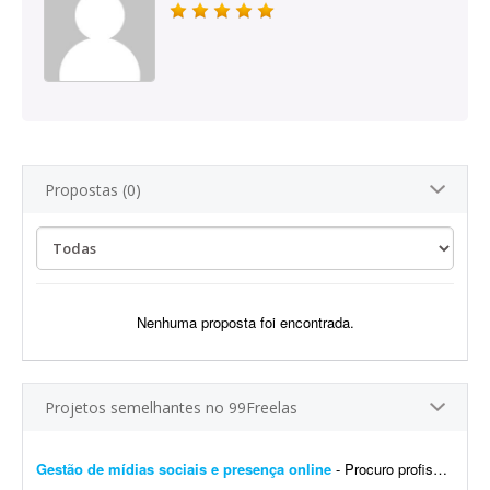
Propostas (0)
Nenhuma proposta foi encontrada.
Projetos semelhantes no 99Freelas
Gestão de mídias sociais e presença online
- Procuro profissional para criar um site no Linktree ou plataforma similar e desenvolver a presença da empresa nas redes sociais. - Criar um site no Linktree ou similar. - Produzir 60 posts ...