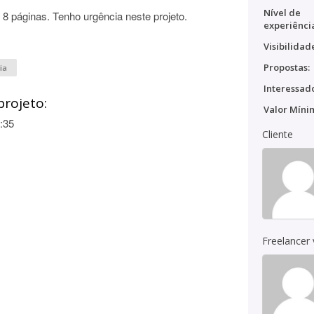
Nível de
 páginas. Tenho urgência neste projeto.
experiênci
Visibilidad
Propostas:
ia
Interessado
projeto:
Valor Míni
:35
Cliente
Freelancer