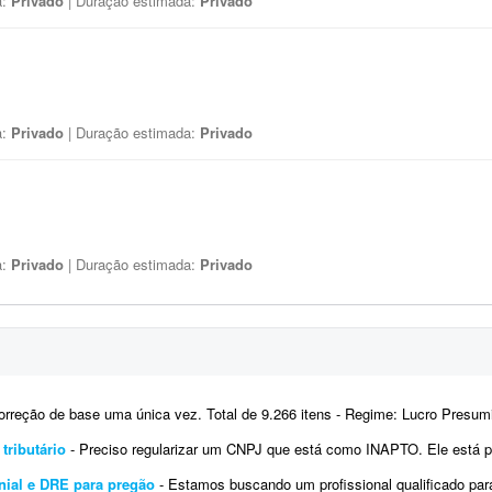
a:
Privado
| Duração estimada:
Privado
a:
Privado
| Duração estimada:
Privado
a:
Privado
| Duração estimada:
Privado
reção de base uma única vez. Total de 9.266 itens - Regime: Lucro Presumido - Custo para atender a 01 loja. Sistema 
tributário
- Preciso regularizar um CNPJ que está como INAPTO. Ele está parado há alguns meses e gostaria de av
nial e DRE para pregão
- Estamos buscando um profissional qualificado para a emissão e registro emergencial do balanço