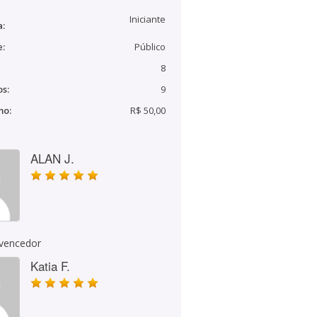
Iniciante
a:
e:
Público
8
s:
9
mo:
R$ 50,00
ALAN J.
 vencedor
Katia F.