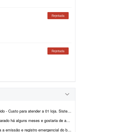
Rejeitada
Rejeitada
de retaguarda: Albatros - Contabilidade: SJT. - CNPJ: 03...
aliar se vale a pena regularizá-lo ou encerrá-lo. Além d...
 patrimonial e da Demonstração do Resultado do Exercício (DRE) refere...