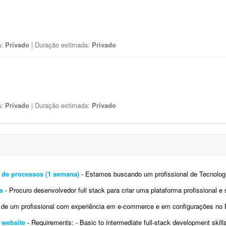
a:
Privado
| Duração estimada:
Privado
a:
Privado
| Duração estimada:
Privado
 de processos (1 semana)
- Estamos buscando um profissional de Tecnologia da Informação altamente qualificado para
s
- Procuro desenvolvedor full stack para criar uma plataforma profissional e scanner de arbitragem de criptomoedas, seme
profissional com experiência em e-commerce e em configurações no Bling. Atualmente temos a conta de um 
e website
- Requirements: - Basic to intermediate full-stack development skills - Experience with front-end and back-end web development 