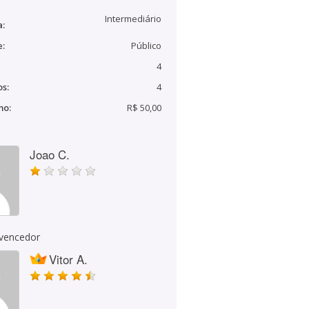
Intermediário
a:
e:
Público
4
s:
4
mo:
R$ 50,00
Joao C.
 vencedor
Vitor A.