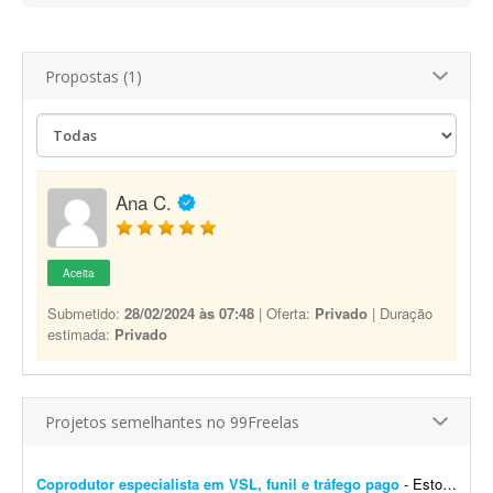
Propostas (1)
Ana C.
Aceita
Submetido:
28/02/2024 às 07:48
| Oferta:
Privado
| Duração
estimada:
Privado
Projetos semelhantes no 99Freelas
Coprodutor especialista em VSL, funil e tráfego pago
- Estou procurando um coprodutor com experiência comprovada em produtos digitais, que saiba estruturar e colocar para funcionar um funil de vendas completo - do anúncio até a comp...