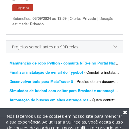
Rejeitada
Submetido:
06/09/2024 às 13:59
| Oferta:
Privado
| Duração
estimada:
Privado
Projetos semelhantes no 99Freelas
Manutenção de robô Python - consulta NFS-e no Portal Nacional
- 
Finalizar instalação de e-mail do Typebot
- Concluir a instalação de e-mail do Typebot. Configurar SMTP, validar o envio de mensagens e integrar a funcionalidade com a instância atual. Entregar documentação ...
Desenvolver bots para MetaTrader 5
- Preciso de um desenvolvedor para criar um bot para operar day trade na B3. O robô deve ser desenvolvido para MetaTrader 5. Por favor, apresente exemplos de bots já desenvolvidos, bem ...
Simulador de futebol com editor para Brasfoot e automação
- Desen
Automação de buscas em sites estrangeiros
- Quero contratar um serviço para realizar um projeto de automação para buscas automáticas em sites estrangeiros. Preferência por implementação em Pyth...
Nós fazemos uso de cookies em nosso site para melhorar
a sua experiência. Ao utilizar a 99Freelas, você aceita o uso
@2014-2026 99Freelas. Todos os direitos reservados.
de cookies de acordo com a nossa
política de privacidade
.