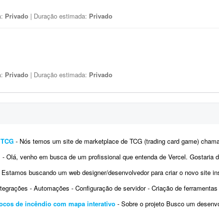
a:
Privado
| Duração estimada:
Privado
a:
Privado
| Duração estimada:
Privado
e TCG
- Nós temos um site de marketplace de TCG (trading card game) chamado Capital Collectibles e gostaria de um programador front-e
l
- Olá, venho em busca de um profissional que entenda de Vercel. Gostaria de fazer alterações e melhorias no me
 Estamos buscando um web designer/desenvolvedor para criar o novo site institucional da BonaFruta Sorvetes. Nossa princi
ntegrações - Automações - Configuração de servidor - Criação de ferramentas Exemplo 
ocos de incêndio com mapa interativo
- Sobre o projeto Busco um desenvolvedor experiente para criar uma plataforma web de mo