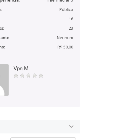
periência:
Intermediário
e:
Público
16
s:
23
ante:
Nenhum
mo:
R$ 50,00
Vpn M.