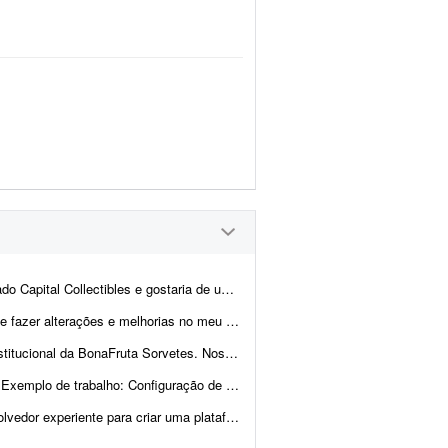
nd e back-end para nos ajudar a revisar a estrutura e validar a p...
u site. Já tenho muitas páginas que consigo editar, m...
pal referência de experiência, qualidade visual, navegaç&a...
de trabalho: Configuração de VPS, scrap...
nitoramento ambiental em tempo real, com foco principal na visualização de focos de incêndi...