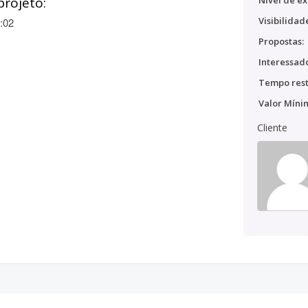
projeto:
Nível de ex
Visibilidad
:02
Propostas:
Interessado
Tempo rest
Valor Míni
Cliente