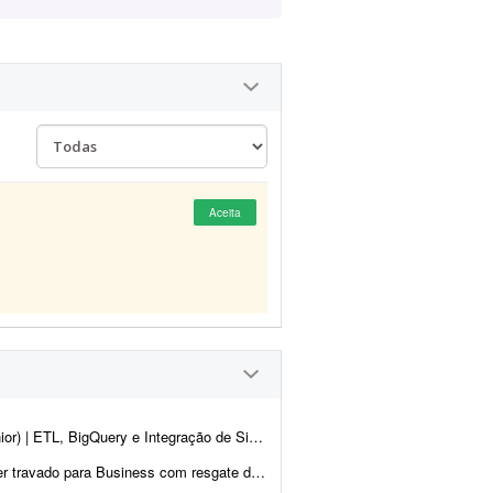
Aceita
emas ## Sobre o projeto Buscamos um profissional, nível Ple...
centes e 64 GB de mídias. Preciso de um especialista em suporte técnico Android e manipu...