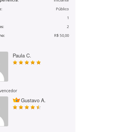
periência:
Iniciante
e:
Público
1
s:
2
mo:
R$ 50,00
Paula C.
 vencedor
Gustavo A.