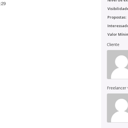
Nível de ex
:29
Visibilidad
Propostas:
Interessado
Valor Míni
Cliente
Freelancer