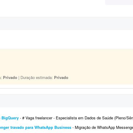
a:
Privado
| Duração estimada:
Privado
e BigQuery
- # Vaga freelancer - Especialista em Dados de Saúde (Pleno/Sênior) | ETL, BigQuery e Integração de Sist
enger travado para WhatsApp Business
- Migração de WhatsApp Messenger travado para Business com resgate de conversas re