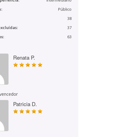
periência:
Intermediário
e:
Público
38
xcluídas:
37
s:
63
Renata P.
 vencedor
Patricia D.