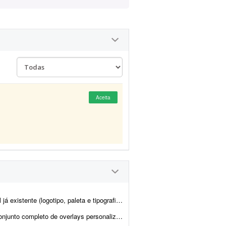
Aceita
a já estão prontos). Já possuem brand kit pronto e a demo da p...
a minhas transmissões na Twitch. O objetivo é aprimorar a experiência ...