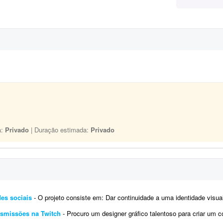
a:
Privado
| Duração estimada:
Privado
es sociais
- O projeto consiste em: Dar continuidade a uma identidade visual já existente (logotipo, paleta e tipografi
ansmissões na Twitch
- Procuro um designer gráfico talentoso para criar um conjunto completo de overlays personalizadas par