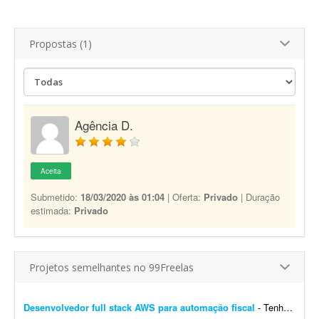
Propostas (1)
Agência D.
Aceita
Submetido:
18/03/2020 às 01:04
| Oferta:
Privado
| Duração
estimada:
Privado
Projetos semelhantes no 99Freelas
Desenvolvedor full stack AWS para automação fiscal
- Tenho uma plataforma de automação fiscal rodando em AWS - ela pega os dados do sistema do cliente, calcula os impostos e emite a nota fiscal automaticamente. Preciso de alguém...