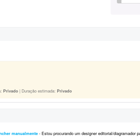
a:
Privado
| Duração estimada:
Privado
eencher manualmente
- Estou procurando um designer editorial/diagramador para desenvolver um projeto gráfico de um livro d