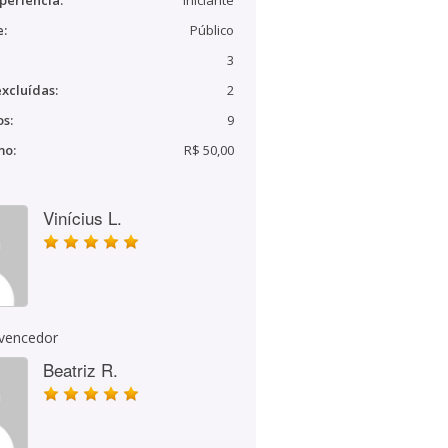
periência:
Iniciante
e:
Público
3
xcluídas:
2
s:
9
mo:
R$ 50,00
Vinícius L.
 vencedor
Beatriz R.