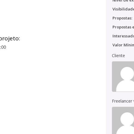
Nível de ex
Visibilidad
Propostas:
Propostas e
Interessado
projeto:
Valor Míni
:00
Cliente
Freelancer