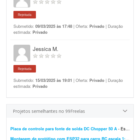
Rejeitada
Submetido:
09/03/2025 às 17:48
| Oferta:
Privado
| Duração
estimada:
Privado
Jessica M.
Rejeitada
Submetido:
15/03/2025 às 19:01
| Oferta:
Privado
| Duração
estimada:
Privado
Projetos semelhantes no 99Freelas
Placa de controle para fonte de solda DC Chopper 50 A
- Estamos desenvolvendo o protótipo de uma fonte de solda tipo Chopper Buck DC-DC em alta frequência (20-40 kHz) e buscamos um projetista para o circuito de controle analógico e o...
Montagem de protótipo com ESP32 para carro RC escala 1:28
- Pre