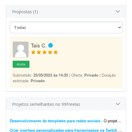
Propostas (1)
Taís C.
Aceita
Submetido:
25/05/2023 às 14:55
| Oferta:
Privado
| Duração
estimada:
Privado
Projetos semelhantes no 99Freelas
Desenvolvimento de templates para redes sociais
- O projeto consiste em: Dar continuidade a uma identidade visual já existente (logotipo, paleta e tipografia já estão prontos). Já possuem brand kit pronto e a demo da p...
Criar overlays personalizadas para transmissões na Twitch
- Procuro um designer gráfico talentoso para criar um conjunto completo de overlays personalizadas para minhas transmissões na Twitch. O objetivo é aprimorar a experiência ...