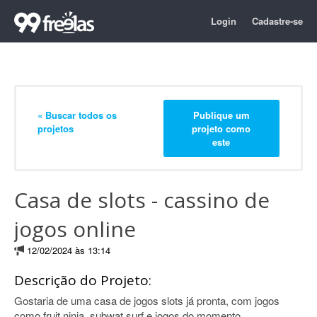
Login
Cadastre-se
« Buscar todos os
Publique um
projetos
projeto como
este
Casa de slots - cassino de
jogos online
12/02/2024 às 13:14
Descrição do Projeto:
Gostaria de uma casa de jogos slots já pronta, com jogos
como fruit ninja, subwat surf e jogos do momento