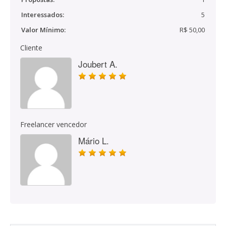
Interessados:
5
Valor Mínimo:
R$ 50,00
Cliente
Joubert A.
Freelancer vencedor
Mário L.