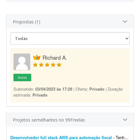
Propostas (1)
Richard A.
Aceita
Submetido:
03/04/2023 às 17:29
| Oferta:
Privado
| Duração
estimada:
Privado
Projetos semelhantes no 99Freelas
Desenvolvedor full stack AWS para automação fiscal
- Tenho uma plataforma de automação fiscal rodando em AWS - ela pega os dados do sistema do cliente, calcula os impostos e emite a nota fiscal automaticamente. Preciso de alguém...