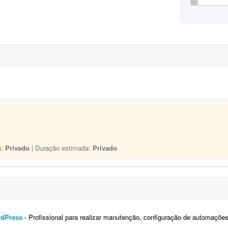
a:
Privado
| Duração estimada:
Privado
rdPress
- Profissional para realizar manutenção, configuração de automações, melhoria visual e a