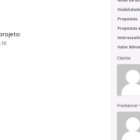
Nível de ex
Visibilidad
Propostas:
Propostas e
projeto:
Interessado
:10
Valor Míni
Cliente
Freelancer