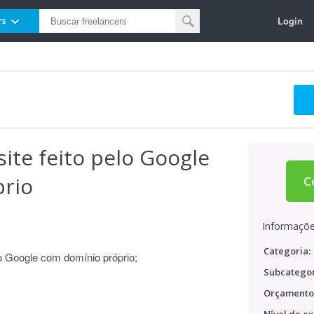
Login
rs
site feito pelo Google
rio
C
Informaçõe
Categoria:
no Google com domínio próprio;
Subcategor
Orçamento