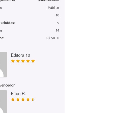
periência:
Intermediário
e:
Público
10
xcluídas:
9
s:
14
mo:
R$ 50,00
Editora 10
 vencedor
Elton R.