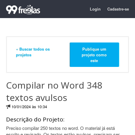
Login
Cadastre-se
« Buscar todos os
Publique um
projetos
projeto como
este
Compilar no Word 348
textos avulsos
10/01/2024 às 10:34
Descrição do Projeto:
Preciso compilar 250 textos no word. O material já está
escrito e revisado. Os textos estão avulsos, precisam ser