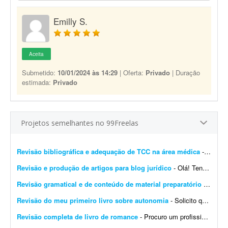
Emilly S.
Aceita
Submetido:
10/01/2024 às 14:29
| Oferta:
Privado
| Duração
estimada:
Privado
Projetos semelhantes no 99Freelas
Revisão bibliográfica e adequação de TCC na área médica
- Revisão de TCC - 1ª etapa Tenho um TCC em andamento e preciso de um profissional para realizar a revisão e adequação do trabalho à cartilha da faculdade. N...
Revisão e produção de artigos para blog jurídico
- Olá! Tenho um blog antigo e gostaria de contratar um profissional para realizar dois serviços. 1. Revisão e atualização de 25 artigos existentes Tenho artigos ...
Revisão gramatical e de conteúdo de material preparatório para o ENEM
Revisão do meu primeiro livro sobre autonomia
- Solicito que o profissional interessado possua as ferramentas necessárias para executar a revisão do meu primeiro livro sobre autonomia: - Correção ortográfica e...
Revisão completa de livro de romance
- Procuro um profissional para realizar a revisão completa de um livro de romance antes da publicação. O trabalho deve incluir correção ortográfica e gramati...