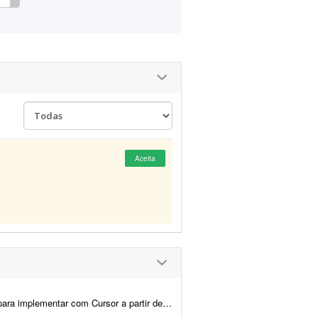
Aceita
 definida Sobre o projeto Estou construindo um ecossistema de dados e uma aplica&cce...