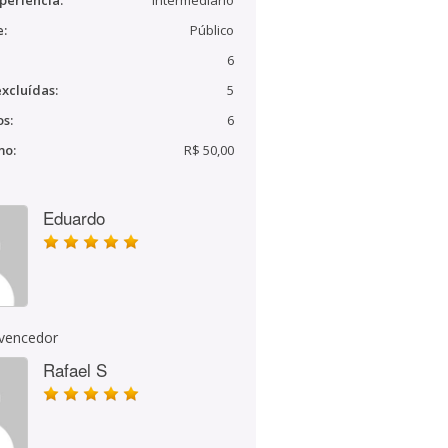
periência:
Intermediário
e:
Público
6
xcluídas:
5
s:
6
mo:
R$ 50,00
Eduardo
 vencedor
Rafael S