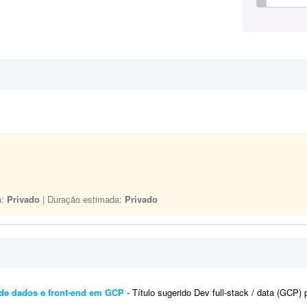
a:
Privado
| Duração estimada:
Privado
e de dados e front-end em GCP
- Título sugerido Dev full-stack / data (GCP) para implementar com Cursor a partir de arquitetura já