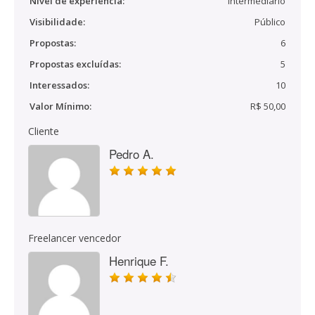
Nível de experiência:
Intermediário
Visibilidade:
Público
Propostas:
6
Propostas excluídas:
5
Interessados:
10
Valor Mínimo:
R$ 50,00
Cliente
Pedro A.
Freelancer vencedor
Henrique F.