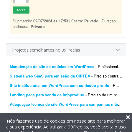
Aceita
Submetido:
02/07/2024 às 17:53
| Oferta:
Privado
| Duração
estimada:
Privado
Projetos semelhantes no 99Freelas
Manutenção de site de notícias em WordPress
- Profissional para realizar manutenção, configuração de automações, melhoria visual e atualização de site de notícias em WordPress. At...
Sistema web SaaS para emissão da CIPTEA
- Preciso contratar um desenvolvedor ou equipe para criar um sistema web (SaaS multi-tenant) voltado para a emissão digital da CIPTEA (Carteira de Identificação da Pessoa com Tra...
Site institucional em WordPress com conteúdo pronto
- Preciso de um desenvolvedor WordPress para criar um site institucional simples, de aproximadamente 5 páginas (Home). - O projeto é cultural (Cuidadores da Memória - Encontro R...
Landing page para venda de infoproduto
- Preciso de um profissional que crie uma landing page com foco em conversão para um infoproduto. A página deve ter conteúdo e layout focados em vendas, com elementos que incent...
Adequação técnica de site WordPress para campanhas internacionais
Nós fazemos uso de cookies em nosso site para melhorar
a sua experiência. Ao utilizar a 99Freelas, você aceita o uso
@2014-2026 99Freelas. Todos os direitos reservados.