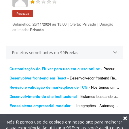
Rejeitada
Submetido:
26/11/2024 às 15:00
| Oferta:
Privado
| Duração
estimada:
Privado
Projetos semelhantes no 99Freelas
Customização do Fluxer para uso em curso online
- Procuro desenvolvedor para fazer algumas customizações na API do Fluxer (fluxer.app) para uso em um curso online. A ideia é manter praticamente toda a estrutura atual da plata...
Desenvolver front-end em React
- Desenvolvedor frontend React com Tailwind CSS. Experiência na integração de APIs REST e autenticação por token (AWS Cognito é diferencial). O design j&aacut...
Revisão e validação de marketplace de TCG
- Nós temos um site de marketplace de TCG (trading card game) chamado Capital Collectibles e gostaria de um programador front-end e back-end para nos ajudar a revisar a estrutura e validar a p...
Desenvolvimento do site institucional
- Estamos buscando um web designer/desenvolvedor para criar o novo site institucional da BonaFruta Sorvetes. Nossa principal referência de experiência, qualidade visual, navegaç&a...
Ecossistema empresarial modular
- - Integrações - Automações - Configuração de servidor - Criação de ferramentas Exemplo de trabalho: Configuração de VPS, scrap...
Nós fazemos uso de cookies em nosso site para melhorar
a sua experiência. Ao utilizar a 99Freelas, você aceita o uso