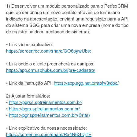
1) Desenvolver um módulo personalizado para o PerfexCRM
que, ao ser criado um novo contato através do formulário
indicado na apresentação, enviará uma requisição para a API
do sistema SGG para criar uma nova empresa (nome do tipo
de registro na documentação do sistema).
• Link vídeo explicativo:
https://screenrec.com/share/GO6pywUbtx
• Link onde o cliente preencherá os campos:
https://app.crm.sphubs.com.br/pre-cadastro/
• Link da instrução API:
https://app.sgg.net.br/api/v3/doc/
2) Ajustar formulários:
•
https://pgrss.sptreinamentos.com.br/
•
https://pgrs.sptreinamentos.com.br/
•
https://pgr.sptreinamentos.com.br/(Criar)
• Link explicativo da nossa necessidade:
https://screenrec.com/share/Rx4N6GDjTE