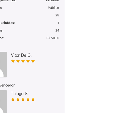
periência:
Iniciante
e:
Público
28
xcluídas:
1
s:
34
mo:
R$ 50,00
Vitor De C.
 vencedor
Thiago S.