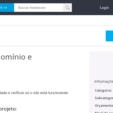
Login
rs
domínio e
Informaçõe
Categoria:
da e verificar se o site está funcionando
Subcategor
Orçamento
projeto: