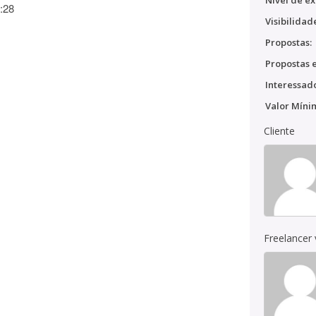
Nível de ex
:28
Visibilidad
Propostas:
Propostas e
Interessado
Valor Míni
Cliente
Freelancer