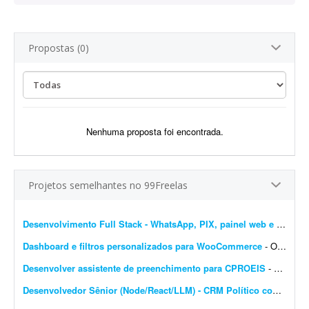
Propostas (0)
Nenhuma proposta foi encontrada.
Projetos semelhantes no 99Freelas
Desenvolvimento Full Stack - WhatsApp, PIX, painel web e automação
Dashboard e filtros personalizados para WooCommerce
- Olá pessoal, Preciso transformar o dashboard padrão do WooCommerce em um painel diferenciado para clientes e vendedores; procuro solução via plugin ou via código...
Desenvolver assistente de preenchimento para CPROEIS
- Buscamos um desenvolvedor experiente para criar uma solução de automação assistida para o processo de preenchimento de dados no sistema CPROEIS. O objetivo principal &ea...
Desenvolvedor Sênior (Node/React/LLM) - CRM Político com IA e WhatsApp