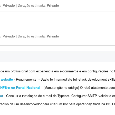
a:
Privado
| Duração estimada:
Privado
a:
Privado
| Duração estimada:
Privado
profissional com experiência em e-commerce e em configurações no Bling. Atualmente temos a conta de um 
e website
- Requirements: - Basic to intermediate full-stack development skills - Experience with front-end and back-end web development 
NFS-e no Portal Nacional
- (Manutenção no código) O robô atualmente acessa o Portal Nacional da NFS-e com o certificad
ot
- Concluir a instalação de e-mail do Typebot. Configurar SMTP, validar o envio de mensagens e integrar a funci
ciso de um desenvolvedor para criar um bot para operar day trade na B3. O robô deve ser desenvolvido para MetaTrader 5. Po