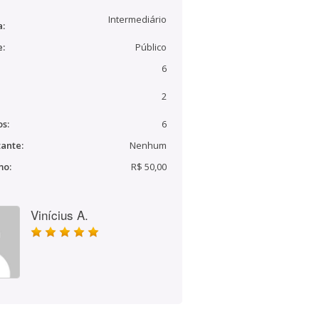
Intermediário
a:
e:
Público
6
2
s:
6
ante:
Nenhum
mo:
R$ 50,00
Vinícius A.