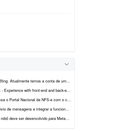
cliente integrada com loja própria, Mercado Livre,...
- Ability to troubleshoot bugs and make small improvements - Good commu...
o digital de cada empresa, confere se as notas emitidas no mês batem com...
onalidade com a instância atual. Entregar documentação ...
r favor, apresente exemplos de bots já desenvolvidos, bem ...