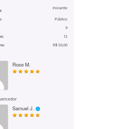
Iniciante
a:
e:
Público
9
s:
12
mo:
R$ 50,00
Rose M.
 vencedor
Samuel J.