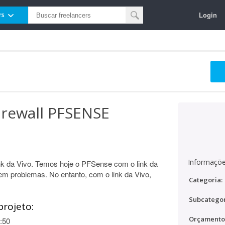
Login
rs
irewall PFSENSE
Informaçõe
nk da Vivo. Temos hoje o PFSense com o link da
em problemas. No entanto, com o link da Vivo,
Categoria:
Subcategor
projeto:
Orçamento
:50