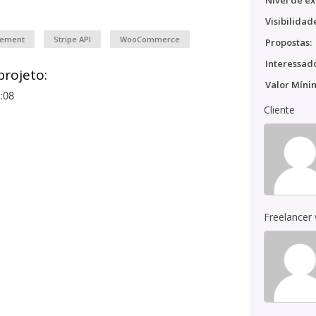
Nível de ex
Visibilidad
gement
Stripe API
WooCommerce
Propostas:
Interessado
projeto:
Valor Míni
:08
Cliente
Freelancer