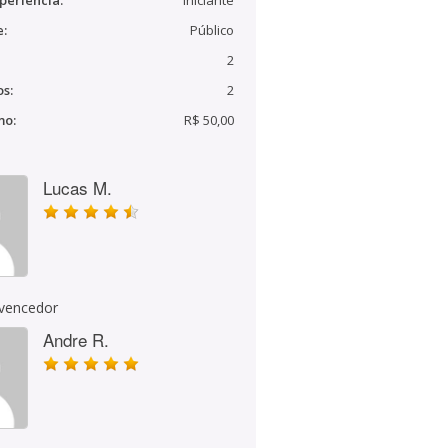
periência:
Iniciante
e:
Público
2
s:
2
mo:
R$ 50,00
Lucas M.
 vencedor
Andre R.