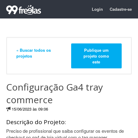
Login
Cadastre-se
« Buscar todos os
Publique um
projetos
projeto como
este
Configuração Ga4 tray
commerce
15/06/2023 às 09:06
Descrição do Projeto:
Preciso de profissional que saiba configurar os eventos de
checkout no ga4 de loja virtual com o tag manager