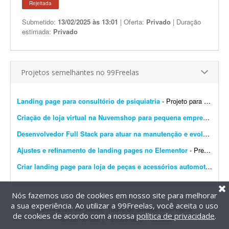
Rejeitada
Submetido:
13/02/2025 às 13:01
| Oferta:
Privado
| Duração
estimada:
Privado
Projetos semelhantes no 99Freelas
Landing page para consultório de psiquiatria
- Projeto para criação de landing page para consultório de psiquiatria. Escopo do projeto: Desenvolvimento completo da landing page. Design moderno, limpo e com foco em convers&...
Criação de loja virtual na Nuvemshop para pequena empresa
- Prec
Desenvolvedor Full Stack para atuar na manutenção e evolução de uma plataforma SaaS
Ajustes e refinamento de landing pages no Elementor
- Preciso de alguém para finalizar o desenvolvimento de 14 landing pages no Elementor. É um projeto rápido e de baixa complexidade. O cenário atual: As páginas j&...
Criar landing page para loja de peças e acessórios automotivos
- P
Nós fazemos uso de cookies em nosso site para melhorar
a sua experiência. Ao utilizar a 99Freelas, você aceita o uso
@2014-2026 99Freelas. Todos os direitos reservados.
de cookies de acordo com a nossa
política de privacidade
.
Termos de uso
|
Política de privacidade