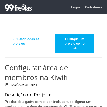
Login
Cadastre-se
« Buscar todos os
Publique um
projetos
projeto como
este
Configurar área de
membros na Kiwifi
13/02/2025 às 09:41
Descrição do Projeto:
Preciso de alguém com experiência para configurar um
produto meu na área de membros da Kiwifi, que fique no estilo