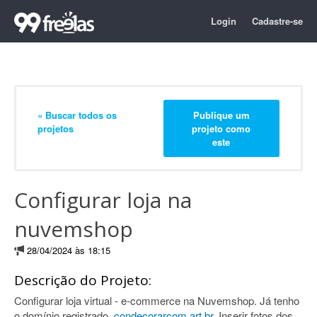
Login
Cadastre-se
« Buscar todos os
Publique um
projetos
projeto como
este
Configurar loja na
nuvemshop
28/04/2024 às 18:15
Descrição do Projeto:
Configurar loja virtual - e-commerce na Nuvemshop. Já tenho
o domínio registrado.
condecorarcom.art.br
. Inserir fotos dos