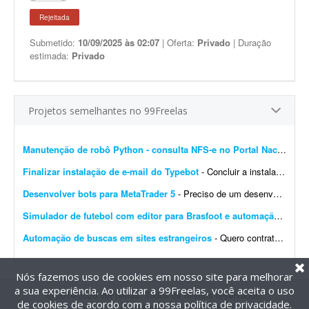
Rejeitada
Submetido:
10/09/2025 às 02:07
| Oferta:
Privado
| Duração
estimada:
Privado
Projetos semelhantes no 99Freelas
Manutenção de robô Python - consulta NFS-e no Portal Nacional
- 
Finalizar instalação de e-mail do Typebot
- Concluir a instalação de e-mail do Typebot. Configurar SMTP, validar o envio de mensagens e integrar a funcionalidade com a instância atual. Entregar documentação ...
Desenvolver bots para MetaTrader 5
- Preciso de um desenvolvedor para criar um bot para operar day trade na B3. O robô deve ser desenvolvido para MetaTrader 5. Por favor, apresente exemplos de bots já desenvolvidos, bem ...
Simulador de futebol com editor para Brasfoot e automação
- Desen
Automação de buscas em sites estrangeiros
- Quero contratar um serviço para realizar um projeto de automação para buscas automáticas em sites estrangeiros. Preferência por implementação em Pyth...
Nós fazemos uso de cookies em nosso site para melhorar
a sua experiência. Ao utilizar a 99Freelas, você aceita o uso
@2014-2026 99Freelas. Todos os direitos reservados.
de cookies de acordo com a nossa
política de privacidade
.
Termos de uso
|
Política de privacidade