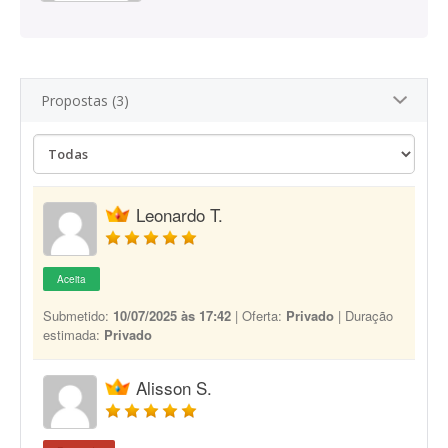
Propostas (3)
Leonardo T.
Aceita
Submetido:
10/07/2025 às 17:42
| Oferta:
Privado
| Duração
estimada:
Privado
Alisson S.