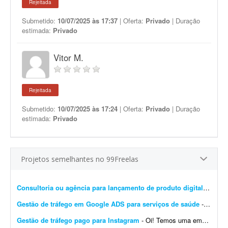
Rejeitada
Submetido:
10/07/2025 às 17:37
| Oferta:
Privado
| Duração
estimada:
Privado
Vitor M.
Rejeitada
Submetido:
10/07/2025 às 17:24
| Oferta:
Privado
| Duração
estimada:
Privado
Projetos semelhantes no 99Freelas
Consultoria ou agência para lançamento de produto digital
- Freel
Gestão de tráfego em Google ADS para serviços de saúde
- Preciso de um freelancer com experiência em tráfego no Google Ads para gerenciar uma campanha local voltada a serviços de saúde. No momento o investimento em créd...
Gestão de tráfego pago para Instagram
- Oi! Temos uma empresa de consultoria de marca e conteúdo. Precisamos de uma pessoa que nos ajude a executar tráfego pago no Instagram para nossos clientes. Temos todo o contexto dos ...