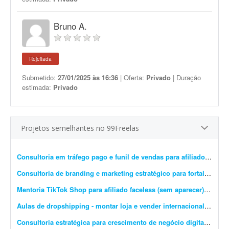
Bruno A.
Rejeitada
Submetido:
27/01/2025 às 16:36
| Oferta:
Privado
| Duração
estimada:
Privado
Projetos semelhantes no 99Freelas
Consultoria em tráfego pago e funil de vendas para afiliado
- Estou
Consultoria de branding e marketing estratégico para fortalecimento de marca
Mentoria TikTok Shop para afiliado faceless (sem aparecer)
- Olá! E
Aulas de dropshipping - montar loja e vender internacionalmente
-
Consultoria estratégica para crescimento de negócio digital
- Procu