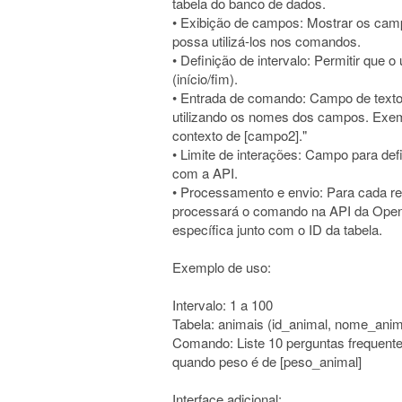
tabela do banco de dados.
• Exibição de campos: Mostrar os camp
possa utilizá-los nos comandos.
• Definição de intervalo: Permitir que o
(início/fim).
• Entrada de comando: Campo de texto
utilizando os nomes dos campos. Exem
contexto de [campo2]."
• Limite de interações: Campo para de
com a API.
• Processamento e envio: Para cada reg
processará o comando na API da Open
específica junto com o ID da tabela.
Exemplo de uso:
Intervalo: 1 a 100
Tabela: animais (id_animal, nome_anim
Comando: Liste 10 perguntas frequent
quando peso é de [peso_animal]
Interface adicional: