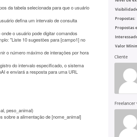
Nível de ex
os da tabela selecionada para que o usuário
Visibilidad
Propostas:
 usuário defina um intervalo de consulta
Propostas e
 onde o usuário pode digitar comandos
Interessado
plo: "Liste 10 sugestões para [campo1] no
Valor Míni
finir o número máximo de interações por hora
Cliente
istro do intervalo especificado, o sistema
AI e enviará a resposta para uma URL
Freelancer
al, peso_animal)
es sobre a alimentação de [nome_animal]