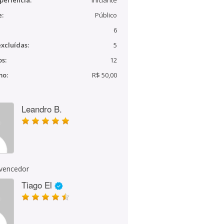
periência:
Iniciante
e:
Público
6
xcluídas:
5
s:
12
mo:
R$ 50,00
Leandro B.
 vencedor
Tiago El