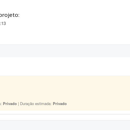
projeto:
:13
a:
Privado
| Duração estimada:
Privado