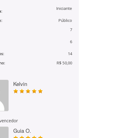
Iniciante
a:
e:
Público
7
6
s:
14
mo:
R$ 50,00
Kelvin
 vencedor
Guia O.