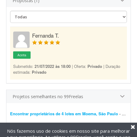
Propostas (1)
Fernanda T.
Aceita
Submetido:
21/07/2022 às 18:00
| Oferta:
Privado
| Duração
estimada:
Privado
Projetos semelhantes no 99Freelas
Encontrar proprietários de 4 lotes em Moema, São Paulo
- Olá, pessoal. Preciso fazer um estudo de uma área em São Paulo referente a determinados terrenos ? são 4 lotes. Tenho informações sobre os proprietá...
Nós fazemos uso de cookies em nosso site para melhorar