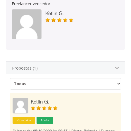
Freelancer vencedor
Ketlin G.
Propostas (1)
Ketlin G.
Promovida
Aceita
Submetido:
05/10/2022 às 20:55
| Oferta:
Privado
| Duração