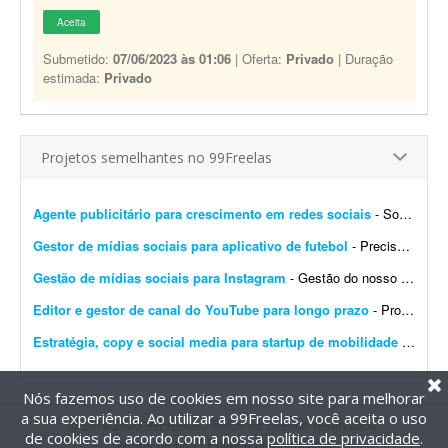
Aceita
Submetido:
07/06/2023 às 01:06
| Oferta:
Privado
| Duração
estimada:
Privado
Projetos semelhantes no 99Freelas
Agente publicitário para crescimento em redes sociais
- Sou estudante e estou tentando crescer nas redes sociais há 2 anos, porém parece que nada funciona: não consigo ganhar seguidores nem aumentar o engajamento das minhas pá...
Gestor de mídias sociais para aplicativo de futebol
- Preciso de alguém responsável pela criação, postagem e gestão de conteúdo nas mídias sociais de um aplicativo de futebol que desenvolvi. A fun&ccedi...
Gestão de mídias sociais para Instagram
- Gestão do nosso perfil no Instagram, com criação e publicação de posts e stories. O objetivo não é tornar a página de ponta, mas marcar pres...
Editor e gestor de canal do YouTube para longo prazo
- Procuro um freelancer experiente em crescimento de canais do YouTube para trabalho de longo prazo. O profissional deverá: - Produzir vídeos de alta qualidade. - Fazer ediç&ati...
Estratégia, copy e social media para startup de mobilidade
- Busco um profissional freelancer ou microagência para um projeto inicial de conteúdo, posicionamento digital e gestão de redes sociais da YUZZA, uma startup de mobilidade em fas...
Nós fazemos uso de cookies em nosso site para melhorar
a sua experiência. Ao utilizar a 99Freelas, você aceita o uso
@2014-2026 99Freelas. Todos os direitos reservados.
de cookies de acordo com a nossa
política de privacidade
.
Termos de uso
|
Política de privacidade