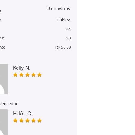
Intermediário
a:
e:
Público
44
s:
50
mo:
R$ 50,00
Kelly N.
 vencedor
HUAL C.