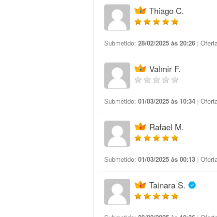
Thiago C.
Submetido:
28/02/2025 às 20:26
| Ofert
Valmir F.
Submetido:
01/03/2025 às 10:34
| Ofert
Rafael M.
Submetido:
01/03/2025 às 00:13
| Ofert
Tainara S.