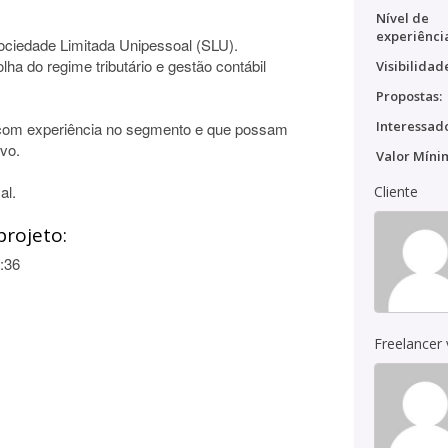
Nível de
experiênci
Sociedade Limitada Unipessoal (SLU).
ha do regime tributário e gestão contábil
Visibilidad
Propostas:
Interessado
 com experiência no segmento e que possam
ivo.
Valor Míni
al.
Cliente
projeto:
:36
Freelancer