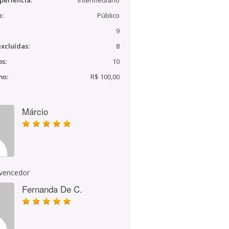
periência:
Intermediário
e:
Público
9
xcluídas:
8
s:
10
mo:
R$ 100,00
Márcio
 vencedor
Fernanda De C.