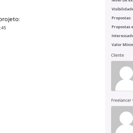
Nível de ex
Visibilidad
projeto:
Propostas:
Propostas e
:45
Interessado
Valor Míni
Cliente
Freelancer