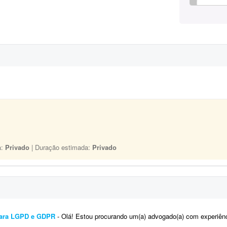
a:
Privado
| Duração estimada:
Privado
para LGPD e GDPR
- Olá! Estou procurando um(a) advogado(a) com experiência comprovada em LGPD, GDPR, Direito Digital