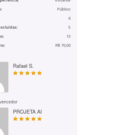
periência:
Iniciante
e:
Público
6
xcluídas:
5
s:
13
mo:
R$ 70,00
Rafael S.
 vencedor
PROJETA AI