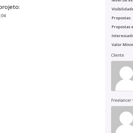
Nível de ex
projeto:
Visibilidad
:04
Propostas:
Propostas e
Interessado
Valor Míni
Cliente
Freelancer