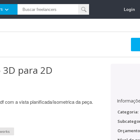
Login
rs
o 3D para 2D
Informaçõe
pdf com a vista planificada/isometrica da peça.
Categoria:
Subcategor
Orçamento
dworks