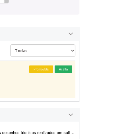
Promovida
Aceita
ftwares de modelagem CAD/BIM. Você deverá entregar: * Rel...