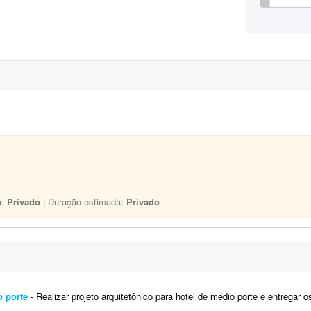
a:
Privado
| Duração estimada:
Privado
o porte
- Realizar projeto arquitetônico para hotel de médio porte e entregar os desenhos técnicos realizados em so