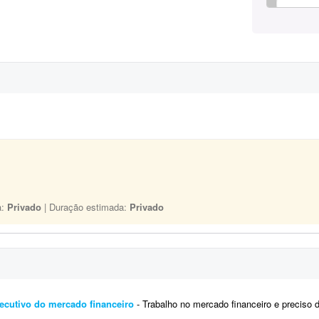
a:
Privado
| Duração estimada:
Privado
executivo do mercado financeiro
- Trabalho no mercado financeiro e preciso de alguém para criar posts para LinkedIn com a minha 