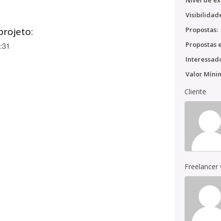
Nível de ex
Visibilidad
projeto:
Propostas:
Propostas e
:31
Interessado
Valor Míni
Cliente
Freelancer