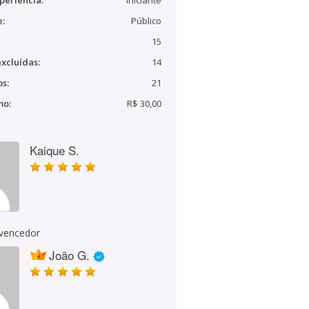
periência:
Iniciante
e:
Público
15
xcluídas:
14
s:
21
mo:
R$ 30,00
Kaique S.
 vencedor
João G.