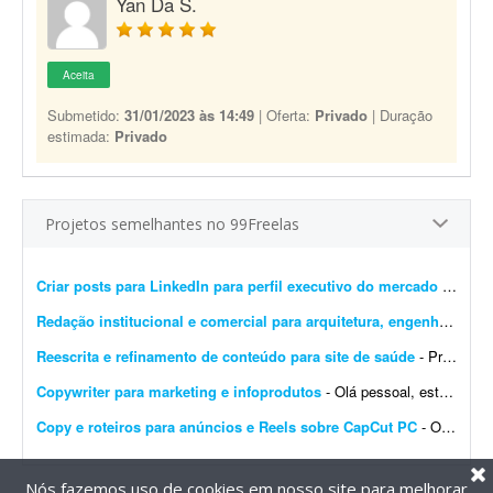
Yan Da S.
Aceita
Submetido:
31/01/2023 às 14:49
| Oferta:
Privado
| Duração
estimada:
Privado
Projetos semelhantes no 99Freelas
Criar posts para LinkedIn para perfil executivo do mercado financeiro
Redação institucional e comercial para arquitetura, engenharia e construção
Reescrita e refinamento de conteúdo para site de saúde
- Precisamos reescrever o conteúdo do novo site de um cliente das áreas de tecnologia e saúde, tornando o posicionamento mais atrativo e alinhado ao público-alvo. Ao todo...
Copywriter para marketing e infoprodutos
- Olá pessoal, estou em busca de um copywriter com foco em marketing e infoprodutos. Trabalho a ser feito: - Analisar e criar novas versões de copys para landing pages. - Analisar e c...
Copy e roteiros para anúncios e Reels sobre CapCut PC
- Olá! Preciso gravar vídeos para Reels e anúncios de 30 a 50 segundos e VSL de 5 minutos, porém não tenho tempo para estudar os roteiros e os formatos que est&ati...
Nós fazemos uso de cookies em nosso site para melhorar