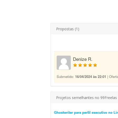
Propostas (1)
Denize R.
Submetido:
16/04/2024 às 22:01
| Ofert
Projetos semelhantes no 99Freelas
Ghostwriter para perfil executivo no Li