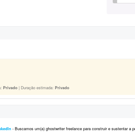
a:
Privado
| Duração estimada:
Privado
nkedIn
- Buscamos um(a) ghostwriter freelance para construir e sustentar a presença no LinkedIn de um executivo de uma empresa g