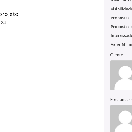
Nível de ex
Visibilidad
projeto:
Propostas:
:34
Propostas e
Interessado
Valor Míni
Cliente
Freelancer