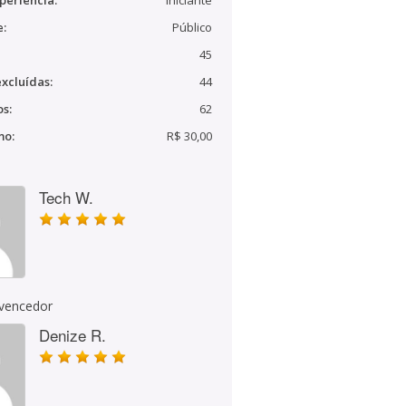
periência:
Iniciante
e:
Público
45
xcluídas:
44
s:
62
mo:
R$ 30,00
Tech W.
 vencedor
Denize R.