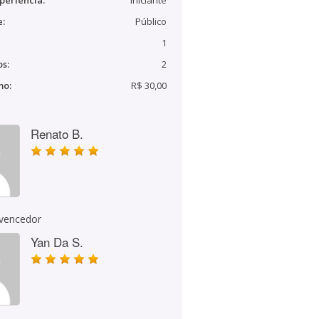
periência:
Iniciante
e:
Público
1
s:
2
mo:
R$ 30,00
Renato B.
 vencedor
Yan Da S.