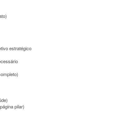
ato)
tivo estratégico
ecessário
completo)
úde)
página pilar)