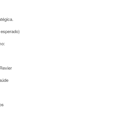
atégica.
 esperado)
mo:
 Revier
Saúde
os