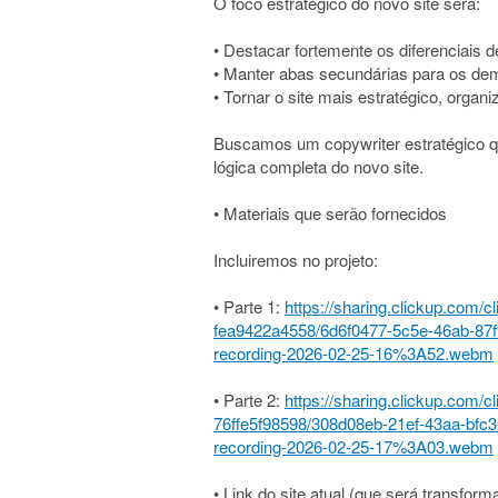
O foco estratégico do novo site será:
• Destacar fortemente os diferenciais 
• Manter abas secundárias para os dema
• Tornar o site mais estratégico, organ
Buscamos um copywriter estratégico qu
lógica completa do novo site.
• Materiais que serão fornecidos
Incluiremos no projeto:
• Parte 1:
https://sharing.clickup.com/
fea9422a4558/6d6f0477-5c5e-46ab-87
recording-2026-02-25-16%3A52.webm
• Parte 2:
https://sharing.clickup.com/
76ffe5f98598/308d08eb-21ef-43aa-bfc
recording-2026-02-25-17%3A03.webm
• Link do site atual (que será transform