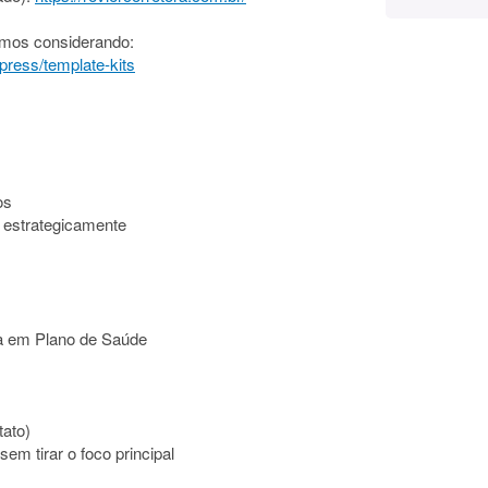
amos considerando:
press/template-kits
os
 estrategicamente
ta em Plano de Saúde
tato)
em tirar o foco principal