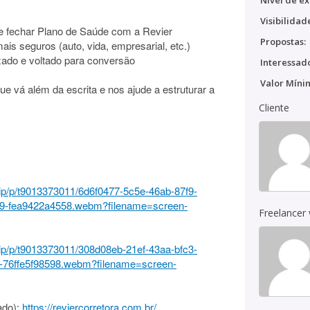
Nível de ex
Visibilidad
de fechar Plano de Saúde com a Revier
Propostas:
is seguros (auto, vida, empresarial, etc.)
izado e voltado para conversão
Interessado
Valor Míni
e vá além da escrita e nos ajude a estruturar a
Cliente
clip/p/t9013373011/6d6f0477-5c5e-46ab-87f9-
f9-fea9422a4558.webm?filename=screen-
Freelancer
clip/p/t9013373011/308d08eb-21ef-43aa-bfc3-
3-76ffe5f98598.webm?filename=screen-
ado):
https://reviercorretora.com.br/