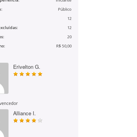
periência:
Iniciante
e:
Público
12
xcluídas:
12
s:
20
mo:
R$ 50,00
Erivelton G.
 vencedor
Alliance I.