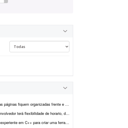
so. Impressora Canon, porém não está funcionando corretam...
endo e auxiliando no desenvolvimento de pequenos pacotes ...
eada em um projeto open source já existente. O trabalho consiste em utilizar esse projeto como ...