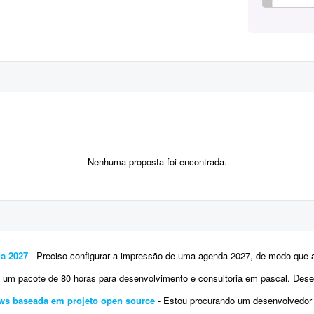
Nenhuma proposta foi encontrada.
a 2027
- Preciso configurar a impressão de uma agenda 2027, de modo que as páginas fiquem organizadas frente e ver
ote de 80 horas para desenvolvimento e consultoria em pascal. Desenvolvedor terá flexibilidade de horario, desenvolv
ws baseada em projeto open source
- Estou procurando um desenvolvedor experiente em C++ para criar uma ferramenta para Windows bas