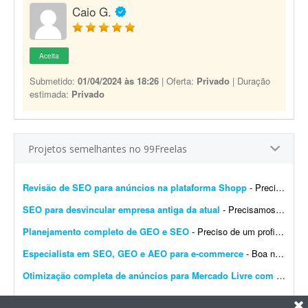
Caio G.
Aceita
Submetido:
01/04/2024 às 18:26
| Oferta:
Privado
| Duração
estimada:
Privado
Projetos semelhantes no 99Freelas
Revisão de SEO para anúncios na plataforma Shopp
- Preciso de um profissional com experiência em SEO para a plataforma Shopp, que utilize as melhores ferramentas para revisar 12 anúncios já prontos. O trabalho consiste em revis...
SEO para desvincular empresa antiga da atual
- Precisamos de um especialista em SEO para nos ajudar, junto a um cliente, a corrigir ou desvincular uma empresa antiga da empresa atual. Ao buscar pelo nome dessa antiga empresa no Google, aparece ...
Planejamento completo de GEO e SEO
- Preciso de um profissional com entendimento de SEO e GEO para análise completa da minha marca online. A entrega deverá ser um planejamento estratégico completo, com pontos de a...
Especialista em SEO, GEO e AEO para e-commerce
- Boa noite. Estou em busca de um profissional que seja especialista em SEO, GEO e AEO para realizar um trabalho no meu site de e-commerce. O objetivo é aperfeiçoar o SEO do site e posi...
Otimização completa de anúncios para Mercado Livre com qualidade 100%