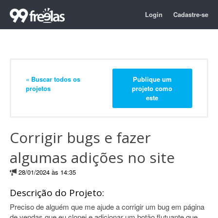
Login
Cadastre-se
« Buscar todos os
Publique um
projetos
projeto como
este
Corrigir bugs e fazer
algumas adições no site
28/01/2024 às 14:35
Descrição do Projeto:
Preciso de alguém que me ajude a corrigir um bug em página
de vendas que eu clonei e adicionar um botão flutuante que