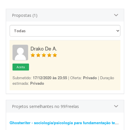
Propostas (1)
Drako De A.
Aceita
Submetido:
17/12/2020 às 23:55
| Oferta:
Privado
| Duração
estimada:
Privado
Projetos semelhantes no 99Freelas
Ghostwriter - sociologia/psicologia para fundamentação teórica
- I